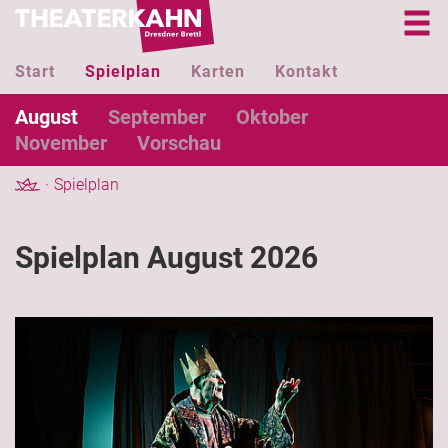
Start
Spielplan
Karten
Kontakt
August
September
Oktober
November
Vorschau
Spielplan
Spielplan August 2026