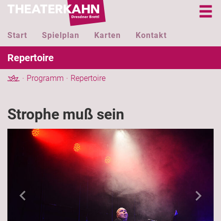
Start
Spielplan
Karten
Kontakt
Repertoire
Programm
Repertoire
Strophe muß sein
Previous
Next