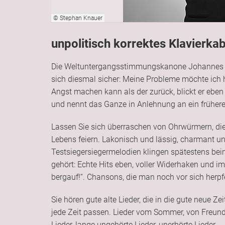
© Stephan Knauer
unpolitisch korrektes Klavierkab
Die Weltuntergangsstimmungskanone Johannes Ki
sich diesmal sicher: Meine Probleme möchte ich h
Angst machen kann als der zurück, blickt er eben
und nennt das Ganze in Anlehnung an ein frühe
Lassen Sie sich überraschen von Ohrwürmern, di
Lebens feiern. Lakonisch und lässig, charmant 
Testsiegersiegermelodien klingen spätestens bei
gehört: Echte Hits eben, voller Widerhaken und 
bergauf!“. Chansons, die man noch vor sich herp
Sie hören gute alte Lieder, die in die gute neue Ze
jede Zeit passen. Lieder vom Sommer, von Freun
Lieder, lange ungehörte Lieder, unerhörte Lieder.