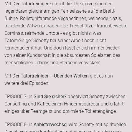
Mit
Der Tatortreiniger
kommt die Theaterversion der
legendären gleichnamigen Fernsehserie auf die Brettl-
Bühne. Rollstuhlfahrende Veganerinnen, weinende Nazis,
mordende Witwen, gnadenlose Tierschützer, frauenbewegte
Dominas, reimende Untote - es gibt nichts, was
Tatortreiniger Schotty bei seiner Arbeit noch nicht
kennengelernt hat. Und doch lässt er sich immer wieder
von seiner Kundschaft in die absurdesten Spielarten des
menschlichen Lebens und Sterbens verwickeln.
Mit
Der Tatortreiniger – Über den Wolken
gibt es nun
weitere drei Episoden.
EPISODE 7: In
Sind Sie sicher?
absolviert Schotty zwischen
Consulting und Kaffee einen Hindernisparcour und erfährt
einiges über Teamgeist und optimierte Toilettengänge.
EPISODE 8: In
Anbieterwechsel
wird Schotty mit spirituellen
Dienstleistungen konfrontiert, definiert sein Paradies neu