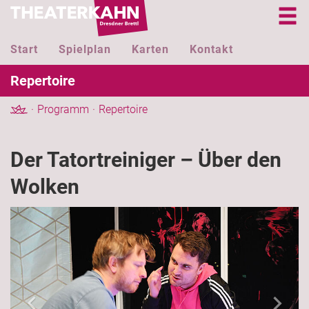
Start
Spielplan
Karten
Kontakt
Repertoire
Programm
Repertoire
Der Tatortreiniger – Über den
Wolken
Previous
Next